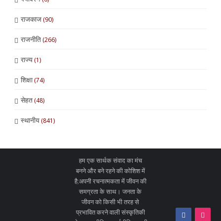
राजकाज
(90)
राजनीति
(266)
राज्य
(1)
शिक्षा
(74)
सेहत
(48)
स्थानीय
(841)
हम एक सार्थक संवाद का मंच
बनने और बने रहने की कोशिश में
है;अपनी रचनात्मकता में जीवन की
समग्रता के साथ। जनता के
जीवन को किसी भी तरह से
प्रभावित करने वाली संस्कृतिकी