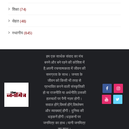
शिक्षा
(74)
सेहत
(48)
स्थानीय
(845)
हम एक सार्थक संवाद का मंच
बनने और बने रहने की कोशिश में
है;अपनी रचनात्मकता में जीवन की
समग्रता के साथ। जनता के
जीवन को किसी भी तरह से
प्रभावित करने वाली संस्कृतिकी
हो या राजनीति या अर्थनीति,उसकी
हलचलों पर पैनी नज़र होगी।
सवाल होंगे,विमर्श होंगे,विश्लेषण
और व्याख्याएं होंगी। दुनिया की
धड़कनें होंगी।धड़कनों पर
जनमित्र का हाथ।यानी जनमित्र
का साथ।