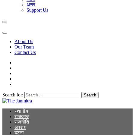
असर
Support Us
About Us
Our Team
Contact Us
Search for:
The Janmitra
The Janmitra
स्थानीय
राजकाज
राजनीति
अपराध
घटना