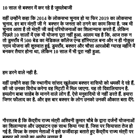
10 साल से बक्सर में कर रहे है जुमलेबाजी
वहीं उन्होंने कहा कि 2014 के लोकसभा चुनाव हो या फिर 2019 का लोकसभा
चुनाव, हर बार मंत्री जी ने बक्सर के जनता को ठगने का काम किया है. जब भी
चुनाव आता है तो मंत्री जी कई परियोजनाओं का शिलान्यास करते हैं. लेकिन
पिछले 10 सालों में एक भी योजना पूरा नहीं हुआ. आलम यह है कि, आज तक न
तो डुमराँव में 500 बेड का मेडिकल कॉलेज एन्ड हॉस्पिटल बना और न ही गोकुल
ग्राम योजना की शुरुवात हुई. डुमराँव, बक्सर और चौसा आरओबी ग्यारह महीने में
बनकर तैयार होना था, लेकिन 10 साल में भी पूरा नही हुआ.
हम डरने वाले नही है.
वहीं उन्होंने कहा कि स्थानीय सांसद खुलेआम बक्सर वासियो को धमकी दे रहे हैं,
की जो उनका विरोध करेगा वह मिट्टी में मिल जाएगा. यह तो दिवालियापन है.
हमलोग बाबा साहेब के मानने वाले लोग हैं. ऐसे मनुवादियो से नहीं डरते हैं. हमारा
जिगर फौलाद का है. और इस बार बक्सर के लोग उनको उनकी औकात बता देंगे.
गौरतलब है कि केंद्रीय राज्य मंत्री अश्विनी कुमार चौबे के द्वारा दर्जनों योजनाओं
का शिलान्यास और उद्घाटन एक साथ किया गया है. जिस पर सियासत तेज हो
गई है. विपक्ष के तमाम नेताओं ने इसे फर्जीवाड़ा बताते हुए केंद्रीय राज्य मंत्री पर
बक्सर को ठगने का आरोप लगाया है.