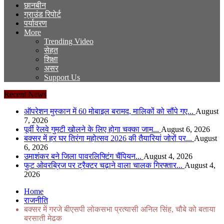
छानबीन
ग्राउंड रिपोर्ट
पर्यावरण
More
Trending Video
सेहत
शिक्षा
असर
Support Us
Recent News
ऑपरेशन मुस्कान में 60 मोबाइल बरामद, मालिकों को सौंपे गए...
August
7, 2026
पूर्वी रेलवे गुमटी खोलने के लिए होगा चक्का जाम...
August 6, 2026
बक्सर में हर घर तिरंगा महोत्सव 2026 की तैयारियां जोरों पर...
August
6, 2026
उमाशंकर बने जिला पावरलिफ्टिंग चैंपियन...
August 4, 2026
फुट ओवरब्रिज पर ट्रैक्टर चढ़ाने वाला चालक गिरफ्तार...
August 4,
2026
Home
राजनीति
बक्सर में गरजे बीएसपी लोकसभा प्रत्यासी अनिल सिंह, चौबे को बताया
बरसाती मेढक