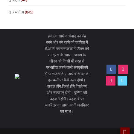
स्थानीय
(845)
हम एक सार्थक संवाद का मंच
बनने और बने रहने की कोशिश में
है;अपनी रचनात्मकता में जीवन की
समग्रता के साथ। जनता के
जीवन को किसी भी तरह से
प्रभावित करने वाली संस्कृतिकी
हो या राजनीति या अर्थनीति,उसकी
हलचलों पर पैनी नज़र होगी।
सवाल होंगे,विमर्श होंगे,विश्लेषण
और व्याख्याएं होंगी। दुनिया की
धड़कनें होंगी।धड़कनों पर
जनमित्र का हाथ।यानी जनमित्र
का साथ।