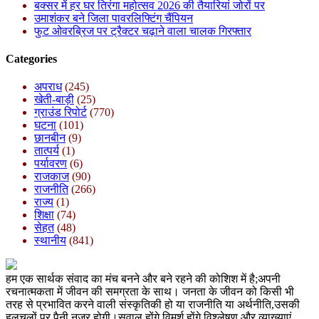
बक्सर में हर घर तिरंगा महोत्सव 2026 की तैयारियां जोरों पर
उमाशंकर बने जिला पावरलिफ्टिंग चैंपियन
फुट ओवरब्रिज पर ट्रैक्टर चढ़ाने वाला चालक गिरफ्तार
Categories
अपराध
(245)
खेती-बाड़ी
(25)
ग्राउंड रिपोर्ट
(770)
घटना
(101)
छानबीन
(9)
तात्पर्य
(1)
पर्यावरण
(6)
राजकाज
(90)
राजनीति
(266)
राज्य
(1)
शिक्षा
(74)
सेहत
(48)
स्थानीय
(841)
हम एक सार्थक संवाद का मंच बनने और बने रहने की कोशिश में है;अपनी
रचनात्मकता में जीवन की समग्रता के साथ। जनता के जीवन को किसी भी
तरह से प्रभावित करने वाली संस्कृतिकी हो या राजनीति या अर्थनीति,उसकी
हलचलों पर पैनी नज़र होगी।सवाल होंगे,विमर्श होंगे,विश्लेषण और व्याख्याएं