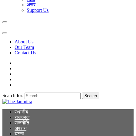
असर
Support Us
About Us
Our Team
Contact Us
Search for:
The Janmitra
The Janmitra
स्थानीय
राजकाज
राजनीति
अपराध
घटना