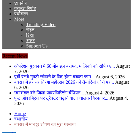
छानबीन
ग्राउंड रिपोर्ट
पर्यावरण
More
Trending Video
सेहत
शिक्षा
असर
Support Us
Recent News
ऑपरेशन मुस्कान में 60 मोबाइल बरामद, मालिकों को सौंपे गए...
August
7, 2026
पूर्वी रेलवे गुमटी खोलने के लिए होगा चक्का जाम...
August 6, 2026
बक्सर में हर घर तिरंगा महोत्सव 2026 की तैयारियां जोरों पर...
August
6, 2026
उमाशंकर बने जिला पावरलिफ्टिंग चैंपियन...
August 4, 2026
फुट ओवरब्रिज पर ट्रैक्टर चढ़ाने वाला चालक गिरफ्तार...
August 4,
2026
Home
स्थानीय
बक्सर में मजदूर शोषण का मुद्दा गरमाया