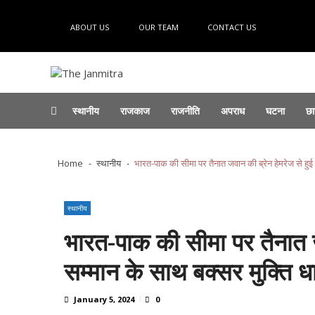
Skip
Skip
to
to
ABOUT US
OUR TEAM
CONTACT US
navigation
content
The Janmitra
The Janmitra
स्थानीय
राजकाज
राजनीति
अपराध
घटना
छा
ऑपरेशन मुस्कान में 60 मोबाइल बरामद, मालिकों को
पूर्वी रेलवे गुमटी खोलने के लिए होगा चक्का जाम...
Home
स्थानीय
भारत-पाक की सीमा पर तैनात जवान की ब्रेन हेमरेज से हुई 
बक्सर में हर घर तिरंगा महोत्सव 2026 की तैयारियां
Recent News
उमाशंकर बने जिला पावरलिफ्टिंग चैंपियन...
Augu
फुट ओवरब्रिज पर ट्रैक्टर चढ़ाने वाला चालक गिर
स्थानीय
भारत-पाक की सीमा पर तैनात ज
सम्मान के साथ बक्सर मुक्ति धा
January 5, 2024
0