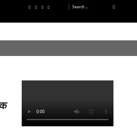
Search
for:
िक