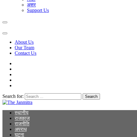
असर
Support Us
About Us
Our Team
Contact Us
Search for:
The Janmitra
The Janmitra
स्थानीय
राजकाज
राजनीति
अपराध
घटना