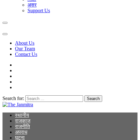
असर
Support Us
About Us
Our Team
Contact Us
Search for:
The Janmitra
The Janmitra
स्थानीय
राजकाज
राजनीति
अपराध
घटना