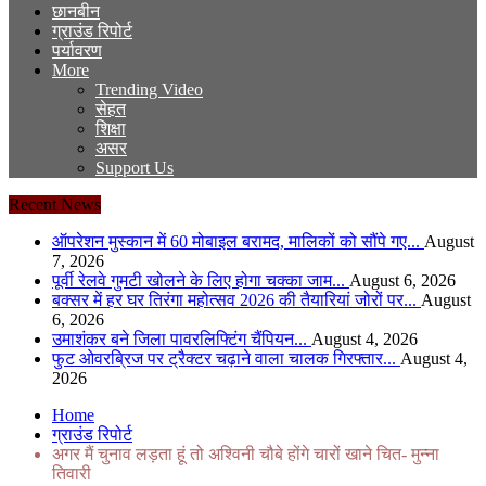
छानबीन
ग्राउंड रिपोर्ट
पर्यावरण
More
Trending Video
सेहत
शिक्षा
असर
Support Us
Recent News
ऑपरेशन मुस्कान में 60 मोबाइल बरामद, मालिकों को सौंपे गए...
August
7, 2026
पूर्वी रेलवे गुमटी खोलने के लिए होगा चक्का जाम...
August 6, 2026
बक्सर में हर घर तिरंगा महोत्सव 2026 की तैयारियां जोरों पर...
August
6, 2026
उमाशंकर बने जिला पावरलिफ्टिंग चैंपियन...
August 4, 2026
फुट ओवरब्रिज पर ट्रैक्टर चढ़ाने वाला चालक गिरफ्तार...
August 4,
2026
Home
ग्राउंड रिपोर्ट
अगर मैं चुनाव लड़ता हूं तो अश्विनी चौबे होंगे चारों खाने चित- मुन्ना
तिवारी