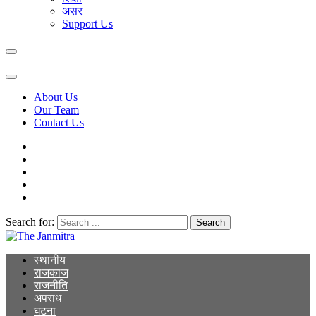
असर
Support Us
About Us
Our Team
Contact Us
Search for:
The Janmitra
The Janmitra
स्थानीय
राजकाज
राजनीति
अपराध
घटना