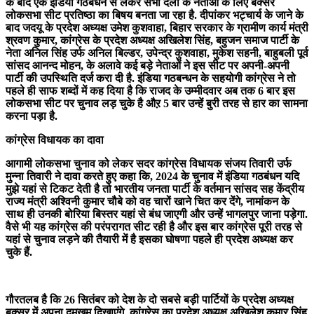
के बाद एक इंडिया गठबंधन से लेकर सभी दलों के नेताओ के लिए बक्सर
लोकसभा सीट प्रतिष्ठा का बिषय बनता जा रहा है. दीपांकर भट्चार्य के जाने के
बाद जदयू के प्रदेश अध्यक्ष उमेश कुशवाहा, बिहार सरकार के ग्रामीण कार्य मंत्री
श्रवण कुमार, कांग्रेस के प्रदेश अध्यक्ष अखिलेश सिंह, बहुजन समाज पार्टी के
नेता अनिल सिंह उर्फ अनिल बिल्डर, उपेन्द्र कुशवाहा, मुकेश सहनी, बाहुबली पूर्व
सांसद आनन्द मोहन, के अलावे कई बड़े नेताओं ने इस सीट पर अपनी-अपनी
पार्टी की उपस्थिति दर्ज करा दी है. इंडिया गठबन्धन के सहयोगी कांग्रेस ने तो
पहले ही साफ शब्दों में कह दिया है कि राजद के उम्मीदवार अब तक 6 बार इस
लोकसभा सीट पर चुनाव लड़ चुके है औऱ 5 बार उन्हें बुरी तरह से हार का सामना
करना पड़ा है.
कांग्रेस विधायक का दावा
आगामी लोकसभा चुनाव को लेकर सदर कांग्रेस विधायक संजय तिवारी उर्फ
मुन्ना तिवारी ने दावा करते हुए कहा कि, 2024 के चुनाव में इंडिया गठबंधन यदि
मुझे यहां से टिकट देती है तो भारतीय जनता पार्टी के वर्तमान सांसद सह केंद्रीय
राज्य मंत्री अश्विनी कुमार चौबे को वह चारों खाने चित कर देंगे, नामांकन के
साथ ही उनकी बोरिया बिस्तर यहां से बंध जाएगी और उन्हें भागलपुर जाना पड़ेगा.
वैसे भी यह कांग्रेस की परंपरागत सीट रही है और इस बार कांग्रेस पूरी तरह से
यहां से चुनाव लड़ने की तैयारी में है इसका घोषणा पहले ही प्रदेश अध्यक्ष कर
चुके हैं.
गौरतलब है कि 26 सितंबर को देश के दो सबसे बड़ी पार्टियों के प्रदेश अध्यक्ष
बक्सर में अपना दमखम दिखाएंगे .कांग्रेस का प्रदेश अध्यक्ष अखिलेश कुमार सिंह