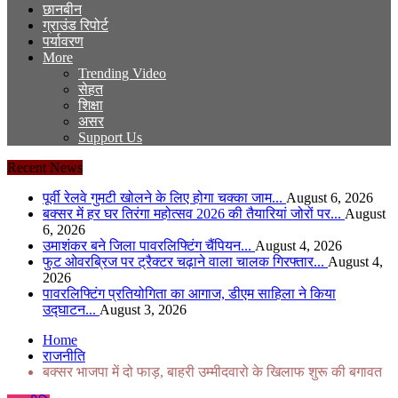
छानबीन
ग्राउंड रिपोर्ट
पर्यावरण
More
Trending Video
सेहत
शिक्षा
असर
Support Us
Recent News
पूर्वी रेलवे गुमटी खोलने के लिए होगा चक्का जाम...
August 6, 2026
बक्सर में हर घर तिरंगा महोत्सव 2026 की तैयारियां जोरों पर...
August
6, 2026
उमाशंकर बने जिला पावरलिफ्टिंग चैंपियन...
August 4, 2026
फुट ओवरब्रिज पर ट्रैक्टर चढ़ाने वाला चालक गिरफ्तार...
August 4,
2026
पावरलिफ्टिंग प्रतियोगिता का आगाज, डीएम साहिला ने किया
उद्घाटन...
August 3, 2026
Home
राजनीति
बक्सर भाजपा में दो फाड़, बाहरी उम्मीदवारो के खिलाफ शुरू की बगावत