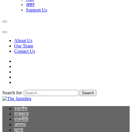
असर
Support Us
About Us
Our Team
Contact Us
Search for:
The Janmitra
The Janmitra
स्थानीय
राजकाज
राजनीति
अपराध
घटना