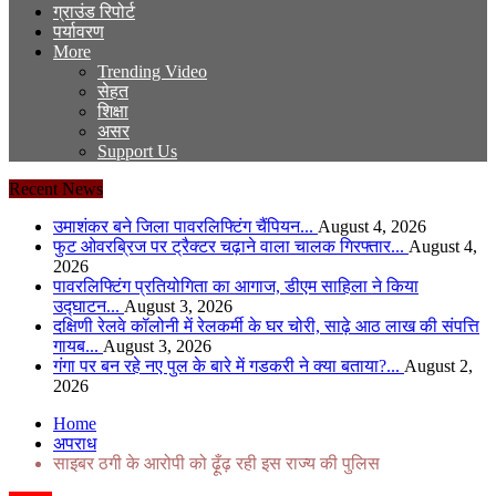
ग्राउंड रिपोर्ट
पर्यावरण
More
Trending Video
सेहत
शिक्षा
असर
Support Us
Recent News
उमाशंकर बने जिला पावरलिफ्टिंग चैंपियन...
August 4, 2026
फुट ओवरब्रिज पर ट्रैक्टर चढ़ाने वाला चालक गिरफ्तार...
August 4,
2026
पावरलिफ्टिंग प्रतियोगिता का आगाज, डीएम साहिला ने किया
उद्घाटन...
August 3, 2026
दक्षिणी रेलवे कॉलोनी में रेलकर्मी के घर चोरी, साढ़े आठ लाख की संपत्ति
गायब...
August 3, 2026
गंगा पर बन रहे नए पुल के बारे में गडकरी ने क्या बताया?...
August 2,
2026
Home
अपराध
साइबर ठगी के आरोपी को ढ़ूँढ़ रही इस राज्य की पुलिस