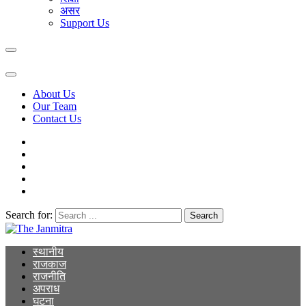
असर
Support Us
About Us
Our Team
Contact Us
Search for:
The Janmitra
The Janmitra
स्थानीय
राजकाज
राजनीति
अपराध
घटना