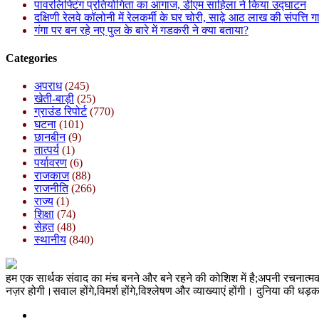
पावरलिफ्टिंग प्रतियोगिता का आगाज, डीएम साहिला ने किया उद्घाटन
दक्षिणी रेलवे कॉलोनी में रेलकर्मी के घर चोरी, साढ़े आठ लाख की संपत्ति 
गंगा पर बन रहे नए पुल के बारे में गडकरी ने क्या बताया?
Categories
अपराध
(245)
खेती-बाड़ी
(25)
ग्राउंड रिपोर्ट
(770)
घटना
(101)
छानबीन
(9)
तात्पर्य
(1)
पर्यावरण
(6)
राजकाज
(88)
राजनीति
(266)
राज्य
(1)
शिक्षा
(74)
सेहत
(48)
स्थानीय
(840)
हम एक सार्थक संवाद का मंच बनने और बने रहने की कोशिश में है;अपनी रचनात्
नज़र होगी।सवाल होंगे,विमर्श होंगे,विश्लेषण और व्याख्याएं होंगी। दुनिया क