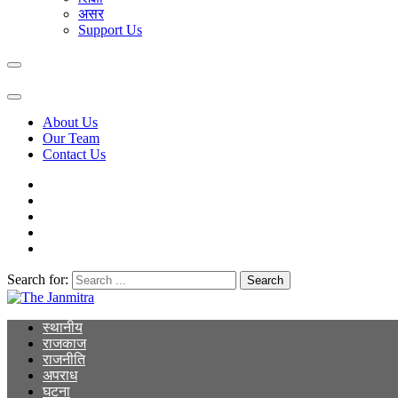
असर
Support Us
About Us
Our Team
Contact Us
Search for:
The Janmitra
The Janmitra
स्थानीय
राजकाज
राजनीति
अपराध
घटना