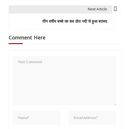
s
Next Article
t
तीन वर्षीय बच्चे का शव ठोरा नदी से हुआ बरामद
n
a
Comment Here
v
i
g
a
t
i
o
n