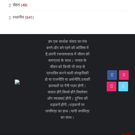
सेहत
(48)
स्थानीय
(841)
हम एक सार्थक संवाद का मंच
बनने और बने रहने की कोशिश में
है;अपनी रचनात्मकता में जीवन की
समग्रता के साथ। जनता के
जीवन को किसी भी तरह से
प्रभावित करने वाली संस्कृतिकी
हो या राजनीति या अर्थनीति,उसकी
हलचलों पर पैनी नज़र होगी।
सवाल होंगे,विमर्श होंगे,विश्लेषण
और व्याख्याएं होंगी। दुनिया की
धड़कनें होंगी।धड़कनों पर
जनमित्र का हाथ।यानी जनमित्र
का साथ।