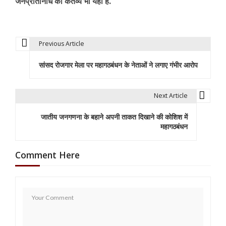
जनप्रतिनिधि का कर्तव्य भी यही है.
Previous Article
P
सांसद रोजगार मेला पर महागठबंधन के नेताओं ने लगाए गंभीर आरोप
o
s
Next Article
t
जातीय जनगणना के बहाने अपनी ताकत दिखाने की कोशिश में
n
महागठबंधन
a
Comment Here
v
i
g
a