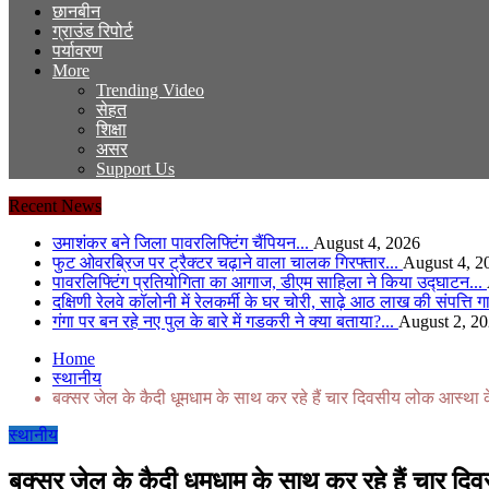
छानबीन
ग्राउंड रिपोर्ट
पर्यावरण
More
Trending Video
सेहत
शिक्षा
असर
Support Us
Recent News
उमाशंकर बने जिला पावरलिफ्टिंग चैंपियन...
August 4, 2026
फुट ओवरब्रिज पर ट्रैक्टर चढ़ाने वाला चालक गिरफ्तार...
August 4, 2
पावरलिफ्टिंग प्रतियोगिता का आगाज, डीएम साहिला ने किया उद्घाटन...
दक्षिणी रेलवे कॉलोनी में रेलकर्मी के घर चोरी, साढ़े आठ लाख की संपत्ति 
गंगा पर बन रहे नए पुल के बारे में गडकरी ने क्या बताया?...
August 2, 2
Home
स्थानीय
बक्सर जेल के कैदी धूमधाम के साथ कर रहे हैं चार दिवसीय लोक आस्था क
स्थानीय
बक्सर जेल के कैदी धूमधाम के साथ कर रहे हैं चार दि