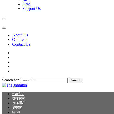
असर
Support Us
About Us
Our Team
Contact Us
Search for:
The Janmitra
The Janmitra
स्थानीय
राजकाज
राजनीति
अपराध
घटना