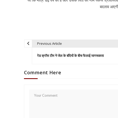
जो कि मात्र डेढ़ वर्ष की है और उसके पिता का नाम पंकज श्रीवास्तव
बदलाव आएगी 
Previous Article
P
रेड क्रॉस टीम ने जेल के बंदियों के बीच फैलाई जागरूकता
o
Comment Here
s
t
n
a