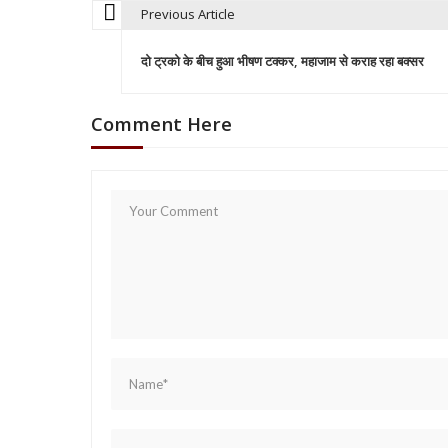
Previous Article
P
दो ट्रको के बीच हुआ भीषण टक्कर, महाजाम से कराह रहा बक्सर
o
Comment Here
s
t
n
a
v
i
g