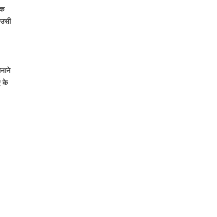
िक
ा उसी
नाने
 के