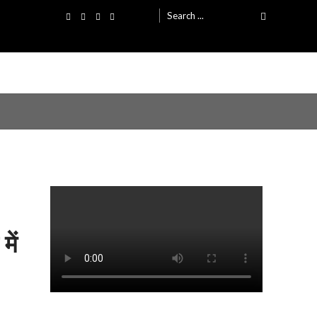
Search
for:
ें