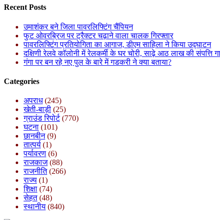
Recent Posts
उमाशंकर बने जिला पावरलिफ्टिंग चैंपियन
फुट ओवरब्रिज पर ट्रैक्टर चढ़ाने वाला चालक गिरफ्तार
पावरलिफ्टिंग प्रतियोगिता का आगाज, डीएम साहिला ने किया उद्घाटन
दक्षिणी रेलवे कॉलोनी में रेलकर्मी के घर चोरी, साढ़े आठ लाख की संपत्ति 
गंगा पर बन रहे नए पुल के बारे में गडकरी ने क्या बताया?
Categories
अपराध
(245)
खेती-बाड़ी
(25)
ग्राउंड रिपोर्ट
(770)
घटना
(101)
छानबीन
(9)
तात्पर्य
(1)
पर्यावरण
(6)
राजकाज
(88)
राजनीति
(266)
राज्य
(1)
शिक्षा
(74)
सेहत
(48)
स्थानीय
(840)