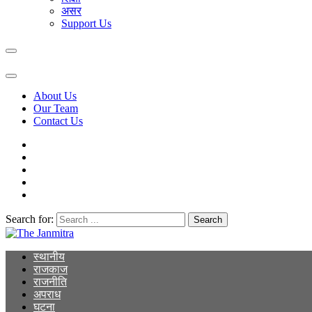
असर
Support Us
About Us
Our Team
Contact Us
Search for:
The Janmitra
The Janmitra
स्थानीय
राजकाज
राजनीति
अपराध
घटना