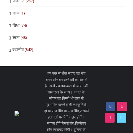
राजनीति
(267)
राज्य
(1)
शिक्षा
(74)
सेहत
(48)
स्थानीय
(842)
हम एक सार्थक संवाद का मंच
बनने और बने रहने की कोशिश में
है;अपनी रचनात्मकता में जीवन की
समग्रता के साथ। जनता के
जीवन को किसी भी तरह से
प्रभावित करने वाली संस्कृतिकी
हो या राजनीति या अर्थनीति,उसकी
हलचलों पर पैनी नज़र होगी।
सवाल होंगे,विमर्श होंगे,विश्लेषण
और व्याख्याएं होंगी। दुनिया की