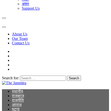
असर
Support Us
About Us
Our Team
Contact Us
Search for:
The Janmitra
The Janmitra
स्थानीय
राजकाज
राजनीति
अपराध
घटना