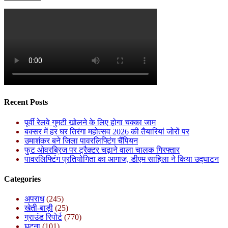
Recent Posts
पूर्वी रेलवे गुमटी खोलने के लिए होगा चक्का जाम
बक्सर में हर घर तिरंगा महोत्सव 2026 की तैयारियां जोरों पर
उमाशंकर बने जिला पावरलिफ्टिंग चैंपियन
फुट ओवरब्रिज पर ट्रैक्टर चढ़ाने वाला चालक गिरफ्तार
पावरलिफ्टिंग प्रतियोगिता का आगाज, डीएम साहिला ने किया उद्घाटन
Categories
अपराध
(245)
खेती-बाड़ी
(25)
ग्राउंड रिपोर्ट
(770)
घटना
(101)