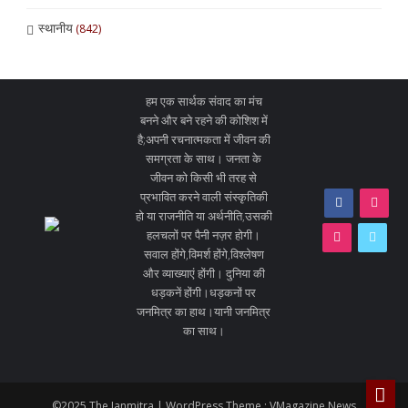
स्थानीय
(842)
हम एक सार्थक संवाद का मंच
बनने और बने रहने की कोशिश में
है;अपनी रचनात्मकता में जीवन की
समग्रता के साथ। जनता के
जीवन को किसी भी तरह से
प्रभावित करने वाली संस्कृतिकी
हो या राजनीति या अर्थनीति,उसकी
हलचलों पर पैनी नज़र होगी।
सवाल होंगे,विमर्श होंगे,विश्लेषण
और व्याख्याएं होंगी। दुनिया की
धड़कनें होंगी।धड़कनों पर
जनमित्र का हाथ।यानी जनमित्र
का साथ।
©2025 The Janmitra | WordPress Theme :
VMagazine News