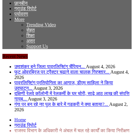
छानबीन
ग्राउंड रिपोर्ट
पर्यावरण
More
Trending Video
सेहत
शिक्षा
असर
Support Us
Recent News
उमाशंकर बने जिला पावरलिफ्टिंग चैंपियन...
August 4, 2026
फुट ओवरब्रिज पर ट्रैक्टर चढ़ाने वाला चालक गिरफ्तार...
August 4,
2026
पावरलिफ्टिंग प्रतियोगिता का आगाज, डीएम साहिला ने किया
उद्घाटन...
August 3, 2026
दक्षिणी रेलवे कॉलोनी में रेलकर्मी के घर चोरी, साढ़े आठ लाख की संपत्ति
गायब...
August 3, 2026
गंगा पर बन रहे नए पुल के बारे में गडकरी ने क्या बताया?...
August 2,
2026
Home
ग्राउंड रिपोर्ट
राजस्व विभाग के अधिकारी ने अंचल में चल रहे कार्यों का किया निरीक्षण