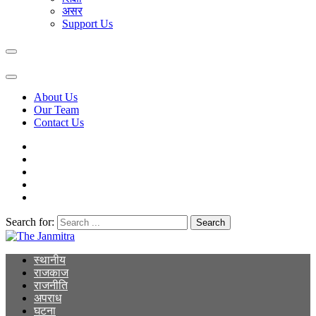
असर
Support Us
About Us
Our Team
Contact Us
Search for:
The Janmitra
The Janmitra
स्थानीय
राजकाज
राजनीति
अपराध
घटना