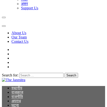
असर
Support Us
About Us
Our Team
Contact Us
Search for:
The Janmitra
The Janmitra
स्थानीय
राजकाज
राजनीति
अपराध
घटना