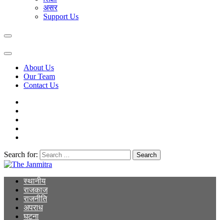
असर
Support Us
About Us
Our Team
Contact Us
Search for:
The Janmitra
The Janmitra
स्थानीय
राजकाज
राजनीति
अपराध
घटना