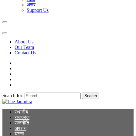
असर
Support Us
About Us
Our Team
Contact Us
Search for:
The Janmitra
The Janmitra
स्थानीय
राजकाज
राजनीति
अपराध
घटना