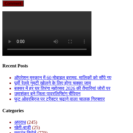
Recent Posts
ऑपरेशन मुस्कान में 60 मोबाइल बरामद, मालिकों को सौंपे गए
पूर्वी रेलवे गुमटी खोलने के लिए होगा चक्का जाम
बक्सर में हर घर तिरंगा महोत्सव 2026 की तैयारियां जोरों पर
उमाशंकर बने जिला पावरलिफ्टिंग चैंपियन
फुट ओवरब्रिज पर ट्रैक्टर चढ़ाने वाला चालक गिरफ्तार
Categories
अपराध
(245)
खेती-बाड़ी
(25)
ग्राउंड रिपोर्ट
(770)