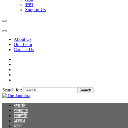
असर
Support Us
About Us
Our Team
Contact Us
Search for:
The Janmitra
The Janmitra
स्थानीय
राजकाज
राजनीति
अपराध
घटना