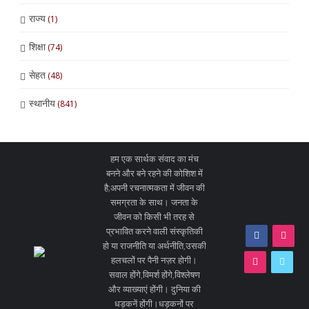
राज्य
(1)
शिक्षा
(74)
सेहत
(48)
स्थानीय
(841)
हम एक सार्थक संवाद का मंच
बनने और बने रहने की कोशिश में
है;अपनी रचनात्मकता में जीवन की
समग्रता के साथ। जनता के
जीवन को किसी भी तरह से
प्रभावित करने वाली संस्कृतिकी
हो या राजनीति या अर्थनीति,उसकी
हलचलों पर पैनी नज़र होगी।
सवाल होंगे,विमर्श होंगे,विश्लेषण
और व्याख्याएं होंगी। दुनिया की
धड़कनें होंगी।धड़कनों पर