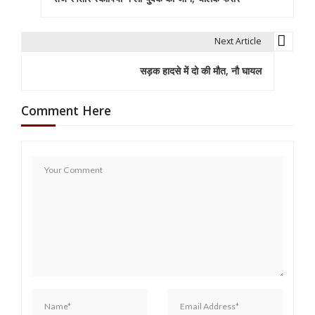
o
s
Next Article
t
सड़क हादसे में दो की मौत, नौ घायल
n
a
Comment Here
v
i
g
a
t
i
o
n