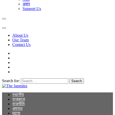
असर
Support Us
About Us
Our Team
Contact Us
Search for:
The Janmitra
The Janmitra
स्थानीय
राजकाज
राजनीति
अपराध
घटना