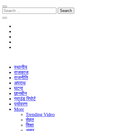
Skip
Skip
to
to
Search
navigation
content
for:
The Janmitra
The Janmitra
स्थानीय
राजकाज
राजनीति
अपराध
घटना
छानबीन
ग्राउंड रिपोर्ट
पर्यावरण
More
Trending Video
सेहत
शिक्षा
असर