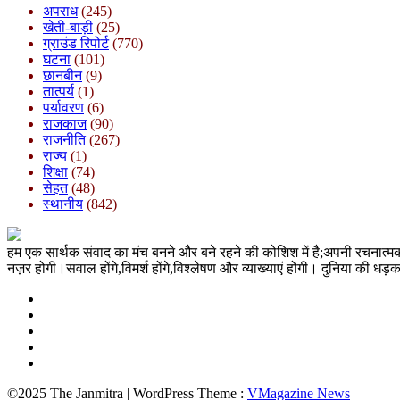
अपराध
(245)
खेती-बाड़ी
(25)
ग्राउंड रिपोर्ट
(770)
घटना
(101)
छानबीन
(9)
तात्पर्य
(1)
पर्यावरण
(6)
राजकाज
(90)
राजनीति
(267)
राज्य
(1)
शिक्षा
(74)
सेहत
(48)
स्थानीय
(842)
हम एक सार्थक संवाद का मंच बनने और बने रहने की कोशिश में है;अपनी रचनात्
नज़र होगी।सवाल होंगे,विमर्श होंगे,विश्लेषण और व्याख्याएं होंगी। दुनिया क
©2025 The Janmitra | WordPress Theme :
VMagazine News