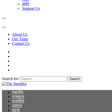
असर
Support Us
About Us
Our Team
Contact Us
Search for:
The Janmitra
The Janmitra
स्थानीय
राजकाज
राजनीति
अपराध
घटना