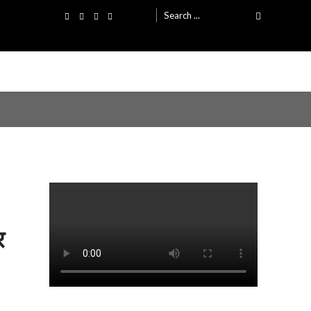
Search
for:
र