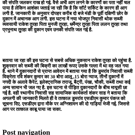
की संपति जलकर राख हो गई. वैसे अभी आग लगने के कारणों का पता नहीं चल
पाया है लेकिन आशंका जताई जा रही कि है कि सॉर्ट सर्किट के कारण ही आग
लगी है. जानकारी के अनुसार दोपहर करीब दो बजे मंडी के पूर्वी दक्षिणी छोर के
दुकान में अचानक आग लगी. इस घटना में नया भोजपुर निवासी थोक सब्जी
व्यवसायी राकेश तुरहा पिता मुनजी तुरहा, धर्मेन्द्र तुरहा पिता ललन तुरहा तथा
प्रभुनाथ तुुरहा की दुकान एवम उनकी संपति जल गई है.
बताया जा रहा की इस घटना से सबसे अधिक नुकसान राकेश तुरहा को पहुंचा है.
शुक्रवार को सब्जी की बिक्री का लाखों रूपए उसके गल्ला में था वह जल गया
है. थाने में दुकानदारों से प्राप्त आवेदन में बताया गया है कि डुमरांव निवासी सब्जी
विक्रेता रवि शंकर कुमार का 30 बोरा आलू ,15 बोरा प्याज, तीनों दुकानों में
नगदी के अलावे कैरेट, इलेक्ट्रानिक तराजू, बैट्री, पंखा, चौकी, सब्जी तथा कई
अन्य सामान भी जल गए है. इस घटना से पीड़ित दुकानदारों के बीच मायूसी छा
गई है. वही स्थानीय निवासी सह सामाजिक कार्यकर्ता शंकर साह ने बताया कि
अगलगी की जानकारी मिलते ही वे तत्काल डुमरांव एसडीएम कुमार पंकज को
सूचना दिए. एसडीएम द्वारा मौके पर अग्निशामन की दो गाड़ियां भेजी गई. जिससे
आग पर तत्काल काबू पाया जा सका.
Post navigation