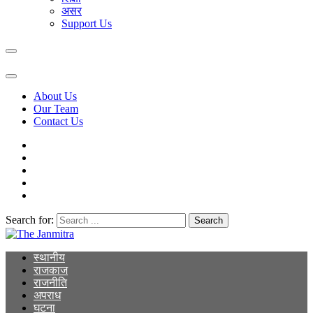
असर
Support Us
About Us
Our Team
Contact Us
Search for:
The Janmitra
The Janmitra
स्थानीय
राजकाज
राजनीति
अपराध
घटना