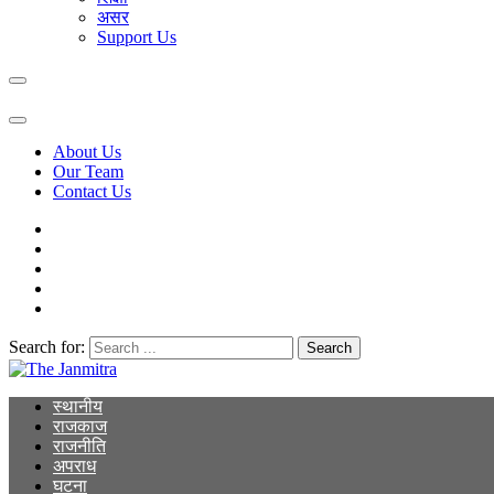
असर
Support Us
About Us
Our Team
Contact Us
Search for:
The Janmitra
The Janmitra
स्थानीय
राजकाज
राजनीति
अपराध
घटना