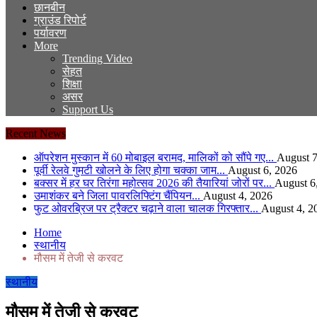
छानबीन
ग्राउंड रिपोर्ट
पर्यावरण
More
Trending Video
सेहत
शिक्षा
असर
Support Us
Recent News
ऑपरेशन मुस्कान में 60 मोबाइल बरामद, मालिकों को सौंपे गए...
August 7
पूर्वी रेलवे गुमटी खोलने के लिए होगा चक्का जाम...
August 6, 2026
बक्सर में हर घर तिरंगा महोत्सव 2026 की तैयारियां जोरों पर...
August 6
उमाशंकर बने जिला पावरलिफ्टिंग चैंपियन...
August 4, 2026
फुट ओवरब्रिज पर ट्रैक्टर चढ़ाने वाला चालक गिरफ्तार...
August 4, 2
Home
स्थानीय
मौसम में तेजी से करवट
स्थानीय
मौसम में तेजी से करवट