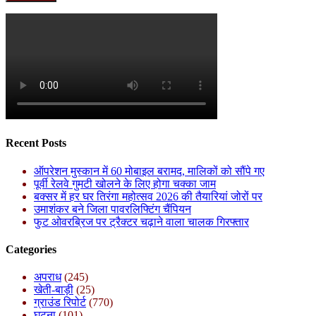
Recent Posts
ऑपरेशन मुस्कान में 60 मोबाइल बरामद, मालिकों को सौंपे गए
पूर्वी रेलवे गुमटी खोलने के लिए होगा चक्का जाम
बक्सर में हर घर तिरंगा महोत्सव 2026 की तैयारियां जोरों पर
उमाशंकर बने जिला पावरलिफ्टिंग चैंपियन
फुट ओवरब्रिज पर ट्रैक्टर चढ़ाने वाला चालक गिरफ्तार
Categories
अपराध
(245)
खेती-बाड़ी
(25)
ग्राउंड रिपोर्ट
(770)
घटना
(101)