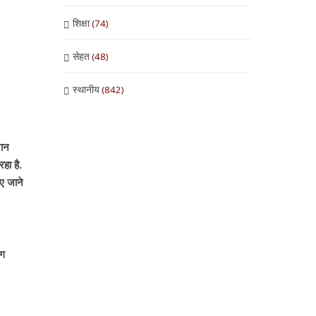
शिक्षा
(74)
सेहत
(48)
स्थानीय
(842)
रान
हा है.
ाए जाने
ोग