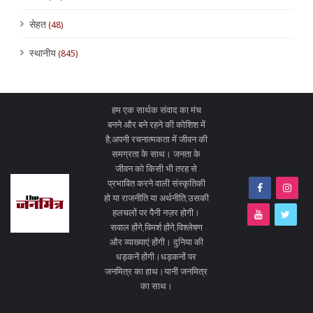
सेहत
(48)
स्थानीय
(845)
हम एक सार्थक संवाद का मंच
बनने और बने रहने की कोशिश में
है;अपनी रचनात्मकता में जीवन की
समग्रता के साथ। जनता के
जीवन को किसी भी तरह से
प्रभावित करने वाली संस्कृतिकी
हो या राजनीति या अर्थनीति,उसकी
हलचलों पर पैनी नज़र होगी।
सवाल होंगे,विमर्श होंगे,विश्लेषण
और व्याख्याएं होंगी। दुनिया की
धड़कनें होंगी।धड़कनों पर
जनमित्र का हाथ।यानी जनमित्र
का साथ।