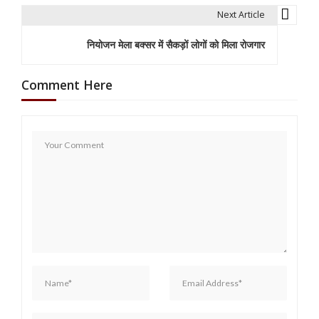
s
Next Article
t
नियोजन मेला बक्सर में सैकड़ों लोगों को मिला रोजगार
n
a
Comment Here
v
i
g
a
t
i
o
n