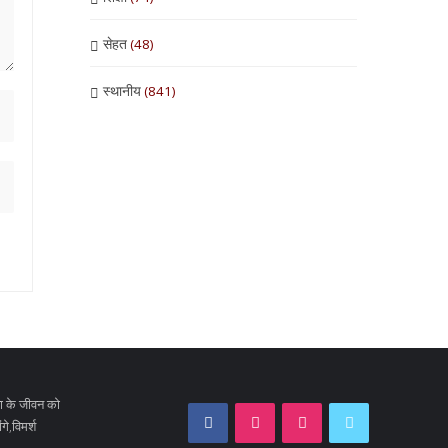
सेहत
(48)
स्थानीय
(841)
ा के जीवन को
े,विमर्श