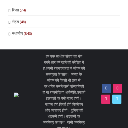
शिक्षा
(74)
सेहत
(48)
स्थानीय
(840)
हम एक सार्थक संवाद का मंच
बनने और बने रहने की कोशिश में
है;अपनी रचनात्मकता में जीवन की
समग्रता के साथ। जनता के
जीवन को किसी भी तरह से
प्रभावित करने वाली संस्कृतिकी
हो या राजनीति या अर्थनीति,उसकी
हलचलों पर पैनी नज़र होगी।
सवाल होंगे,विमर्श होंगे,विश्लेषण
और व्याख्याएं होंगी। दुनिया की
धड़कनें होंगी।धड़कनों पर
जनमित्र का हाथ।यानी जनमित्र