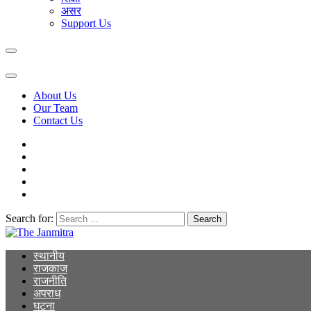
असर
Support Us
About Us
Our Team
Contact Us
Search for:
The Janmitra
The Janmitra
स्थानीय
राजकाज
राजनीति
अपराध
घटना