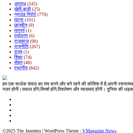
अपराध
(245)
खेती-बाड़ी
(25)
ग्राउंड रिपोर्ट
(770)
घटना
(101)
छानबीन
(9)
तात्पर्य
(1)
पर्यावरण
(6)
राजकाज
(90)
राजनीति
(267)
राज्य
(1)
शिक्षा
(74)
सेहत
(48)
स्थानीय
(842)
हम एक सार्थक संवाद का मंच बनने और बने रहने की कोशिश में है;अपनी रचनात्
नज़र होगी।सवाल होंगे,विमर्श होंगे,विश्लेषण और व्याख्याएं होंगी। दुनिया क
©2025 The Janmitra | WordPress Theme :
VMagazine News