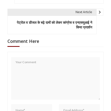
s
t
Next Article
n
पेट्रोल व डीजल के बढ़े दामों को लेकर कांग्रेस व एनएसयूआई ने
किया प्रदर्शन
a
v
Comment Here
i
g
a
t
i
o
n