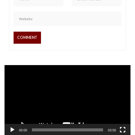
Video
Player
00:00
03:50