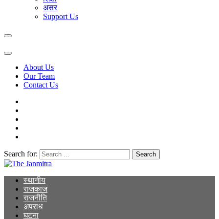
असर
Support Us
About Us
Our Team
Contact Us
Search for:
The Janmitra
The Janmitra
स्थानीय
राजकाज
राजनीति
अपराध
घटना