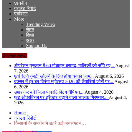
छानबीन
ग्राउंड रिपोर्ट
पर्यावरण
More
Trending Video
सेहत
शिक्षा
असर
Support Us
Recent News
ऑपरेशन मुस्कान में 60 मोबाइल बरामद, मालिकों को सौंपे गए...
August
7, 2026
पूर्वी रेलवे गुमटी खोलने के लिए होगा चक्का जाम...
August 6, 2026
बक्सर में हर घर तिरंगा महोत्सव 2026 की तैयारियां जोरों पर...
August
6, 2026
उमाशंकर बने जिला पावरलिफ्टिंग चैंपियन...
August 4, 2026
फुट ओवरब्रिज पर ट्रैक्टर चढ़ाने वाला चालक गिरफ्तार...
August 4,
2026
Home
ग्राउंड रिपोर्ट
किसानों के समर्थन मे उतरे कई जनसंगठन…