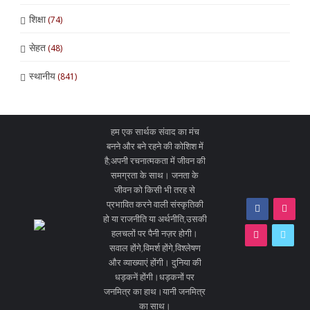
शिक्षा
(74)
सेहत
(48)
स्थानीय
(841)
हम एक सार्थक संवाद का मंच
बनने और बने रहने की कोशिश में
है;अपनी रचनात्मकता में जीवन की
समग्रता के साथ। जनता के
जीवन को किसी भी तरह से
प्रभावित करने वाली संस्कृतिकी
हो या राजनीति या अर्थनीति,उसकी
हलचलों पर पैनी नज़र होगी।
सवाल होंगे,विमर्श होंगे,विश्लेषण
और व्याख्याएं होंगी। दुनिया की
धड़कनें होंगी।धड़कनों पर
जनमित्र का हाथ।यानी जनमित्र
का साथ।