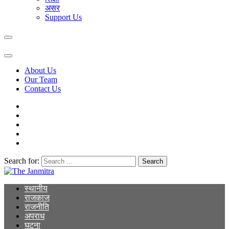
असर
Support Us
About Us
Our Team
Contact Us
Search for:
The Janmitra
The Janmitra
स्थानीय
राजकाज
राजनीति
अपराध
घटना