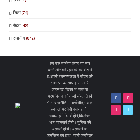
शिक्षा
(74)
सेहत
(48)
स्थानीय
(842)
हम एक सार्थक संवाद का मंच
बनने और बने रहने की कोशिश में
है;अपनी रचनात्मकता में जीवन की
समग्रता के साथ। जनता के
जीवन को किसी भी तरह से
प्रभावित करने वाली संस्कृतिकी
हो या राजनीति या अर्थनीति,उसकी
हलचलों पर पैनी नज़र होगी।
सवाल होंगे,विमर्श होंगे,विश्लेषण
और व्याख्याएं होंगी। दुनिया की
धड़कनें होंगी।धड़कनों पर
जनमित्र का हाथ।यानी जनमित्र