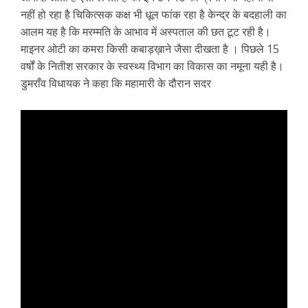
नहीं हो रहा है चिकित्सक कक्ष भी धूल फांक रहा है केन्द्र के बदहाली का
आलम यह है कि मरम्मति के आभाव में अस्पताल की छत टूट रही है।
माइनर ओटी का कमरा किसी कबाड़ख़ाने जैसा दीखता है । पिछले 15
वर्षों के नितीश सरकार के स्वस्थ्य विभाग का विकास का नमूना यही है।
डुमराँव विधायक ने कहा कि महामारी के दौरान सदर