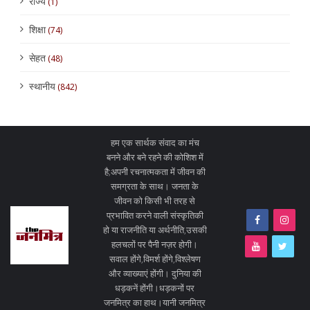
राज्य
(1)
शिक्षा
(74)
सेहत
(48)
स्थानीय
(842)
हम एक सार्थक संवाद का मंच
बनने और बने रहने की कोशिश में
है;अपनी रचनात्मकता में जीवन की
समग्रता के साथ। जनता के
जीवन को किसी भी तरह से
प्रभावित करने वाली संस्कृतिकी
हो या राजनीति या अर्थनीति,उसकी
हलचलों पर पैनी नज़र होगी।
सवाल होंगे,विमर्श होंगे,विश्लेषण
और व्याख्याएं होंगी। दुनिया की
धड़कनें होंगी।धड़कनों पर
जनमित्र का हाथ।यानी जनमित्र