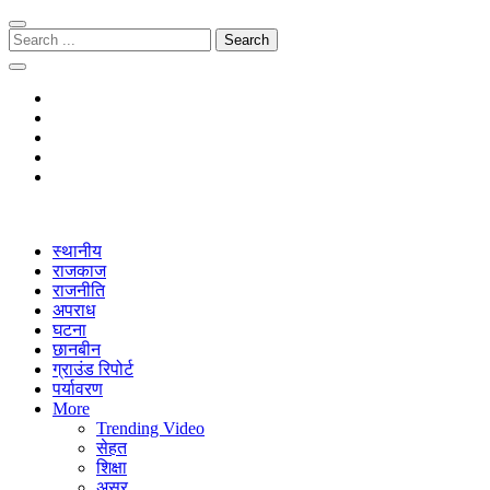
Skip
Skip
to
to
Search
navigation
content
for:
The Janmitra
The Janmitra
स्थानीय
राजकाज
राजनीति
अपराध
घटना
छानबीन
ग्राउंड रिपोर्ट
पर्यावरण
More
Trending Video
सेहत
शिक्षा
असर