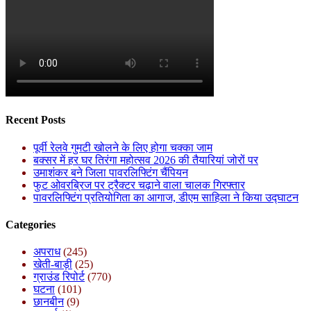
Recent Posts
पूर्वी रेलवे गुमटी खोलने के लिए होगा चक्का जाम
बक्सर में हर घर तिरंगा महोत्सव 2026 की तैयारियां जोरों पर
उमाशंकर बने जिला पावरलिफ्टिंग चैंपियन
फुट ओवरब्रिज पर ट्रैक्टर चढ़ाने वाला चालक गिरफ्तार
पावरलिफ्टिंग प्रतियोगिता का आगाज, डीएम साहिला ने किया उद्घाटन
Categories
अपराध
(245)
खेती-बाड़ी
(25)
ग्राउंड रिपोर्ट
(770)
घटना
(101)
छानबीन
(9)