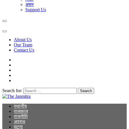
असर
Support Us
About Us
Our Team
Contact Us
Search for:
The Janmitra
The Janmitra
स्थानीय
राजकाज
राजनीति
अपराध
घटना