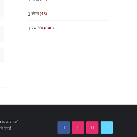
सेहत
(48)
स्थानीय
(840)
ा के जीवन को
े,विमर्श